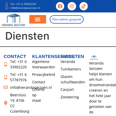
Tel: +31 6 33902220
info@verandaseizoen.nl
Plan advies gesprek
Aluminium Veranda
Glazen Schuifwanden
Diensten
CONTACT
KLANTENSERVICE
DIENSTEN
Tel: +31 6
Algemene
Veranda
Veranda
33902220
Voorwaarden
Seizoen
Tuinkamers
helpt klanten
Tel: +31 6
Privacybeleid
Glazen
om hun
57787976
Contact
schuifwanden
droomverandat
info@verandaseizoen.nl
Offerte
Carport
creëren en
Beersluis
op
het hele jaar
Zonwering
19, 4106
maat
door te
CC
genieten van
Culemborg
de