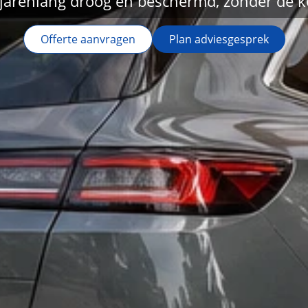
 jarenlang droog en beschermd, zonder de k
Offerte aanvragen
Plan adviesgesprek