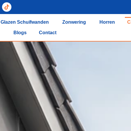
Glazen Schuifwanden
Zonwering
Horren
C
Blogs
Contact