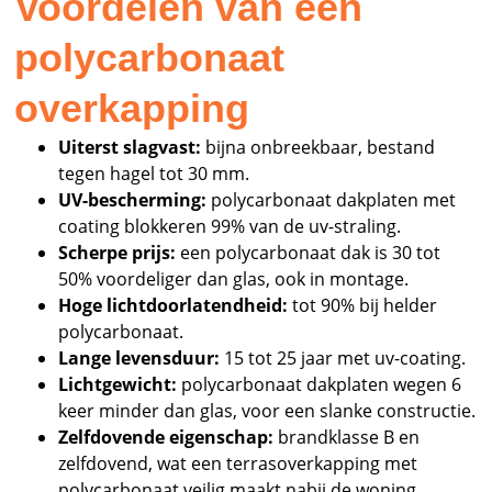
Voordelen van een
polycarbonaat
overkapping
Uiterst slagvast:
bijna onbreekbaar, bestand
tegen hagel tot 30 mm.
UV-bescherming:
polycarbonaat dakplaten met
coating blokkeren 99% van de uv-straling.
Scherpe prijs:
een polycarbonaat dak is 30 tot
50% voordeliger dan glas, ook in montage.
Hoge lichtdoorlatendheid:
tot 90% bij helder
polycarbonaat.
Lange levensduur:
15 tot 25 jaar met uv-coating.
Lichtgewicht:
polycarbonaat dakplaten wegen 6
keer minder dan glas, voor een slanke constructie.
Zelfdovende eigenschap:
brandklasse B en
zelfdovend, wat een terrasoverkapping met
polycarbonaat veilig maakt nabij de woning.