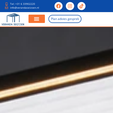
Tel: +31 6 33902220
info@verandaseizoen.nl
Plan advies gesprek
Aluminium Veranda
Glazen Schuifwanden